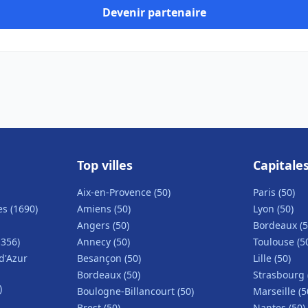
Devenir partenaire
Top villes
Capitale
Aix-en-Provence (50)
Paris (50)
s (1690)
Amiens (50)
Lyon (50)
Angers (50)
Bordeaux (5
1356)
Annecy (50)
Toulouse (5
d'Azur
Besançon (50)
Lille (50)
Bordeaux (50)
Strasbourg 
)
Boulogne-Billancourt (50)
Marseille (5
Brest (50)
Nantes (50)