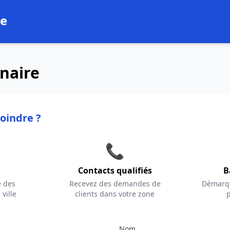
ce
naire
oindre ?
📞
Contacts qualifiés
B
e des
Recevez des demandes de
Démarqu
 ville
clients dans votre zone
p
Nom